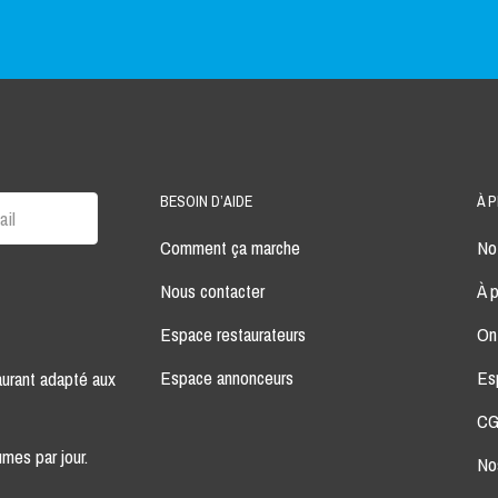
BESOIN D’AIDE
À 
Comment ça marche
Not
Nous contacter
À 
Espace restaurateurs
On
Espace annonceurs
Es
aurant adapté aux
CG
mes par jour.
No