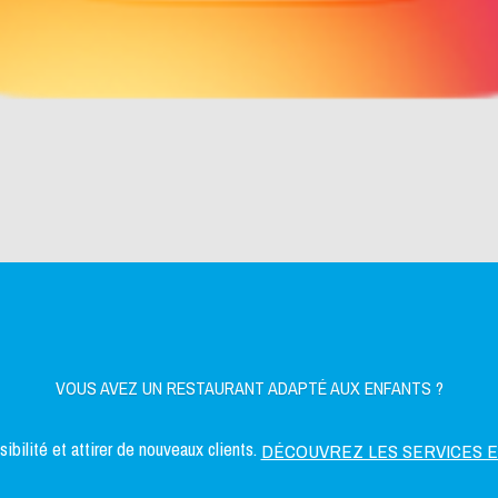
VOUS AVEZ UN RESTAURANT ADAPTÉ AUX ENFANTS ?
bilité et attirer de nouveaux clients.
DÉCOUVREZ LES SERVICES 