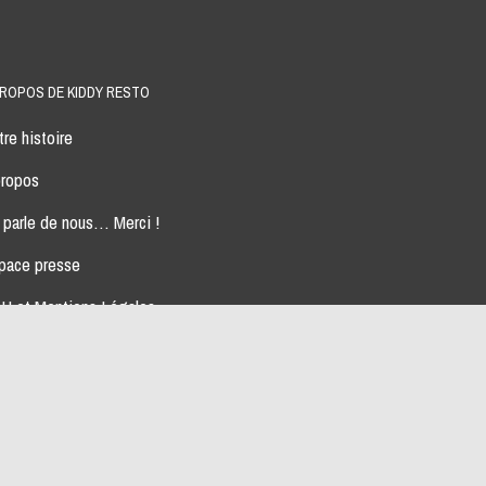
PROPOS DE KIDDY RESTO
re histoire
propos
 parle de nous… Merci !
pace presse
U et Mentions Légales
s partenaires