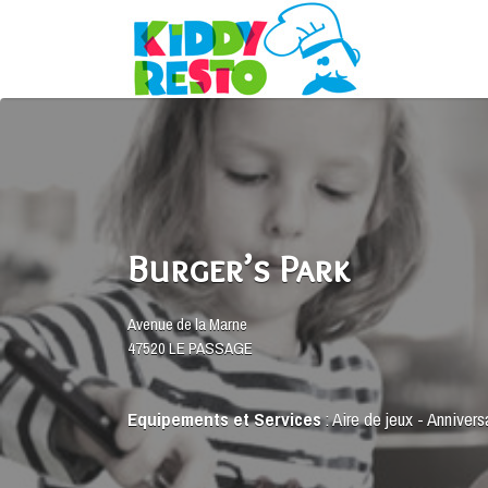
Rechercher:
Burger’s Park
Avenue de la Marne
47520 LE PASSAGE
Equipements et Services
:
Aire de jeux
-
Annivers