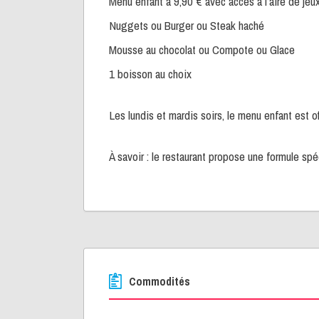
Menu enfant à 9,90 € avec accès à l’aire de jeux 
Nuggets ou Burger ou Steak haché
Mousse au chocolat ou Compote ou Glace
1 boisson au choix
Les lundis et mardis soirs, le menu enfant est o
À savoir : le restaurant propose une formule spéc
Commodités