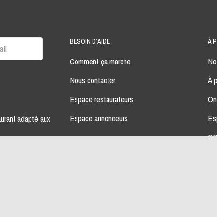
BESOIN D’AIDE
À 
Comment ça marche
Not
Nous contacter
À 
Espace restaurateurs
On
Espace annonceurs
Es
aurant adapté aux
CG
mes par jour.
No