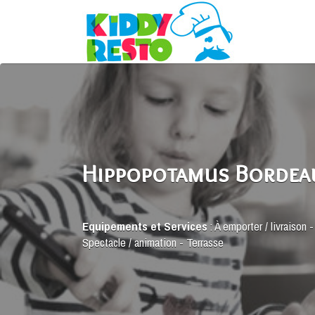
Rechercher:
Hippopotamus Bordea
Equipements et Services
:
À emporter / livraison
Spectacle / animation
-
Terrasse