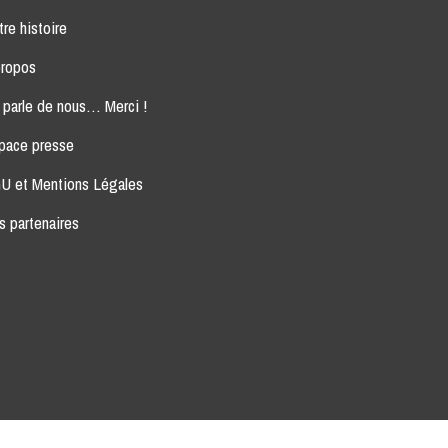
re histoire
propos
 parle de nous… Merci !
pace presse
U et Mentions Légales
s partenaires