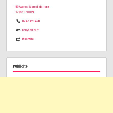
59 Avenue Marcel Mérieux
37200 TOURS
02 47 420 420
hollysdiner.fr
Itinéraire
Publicité