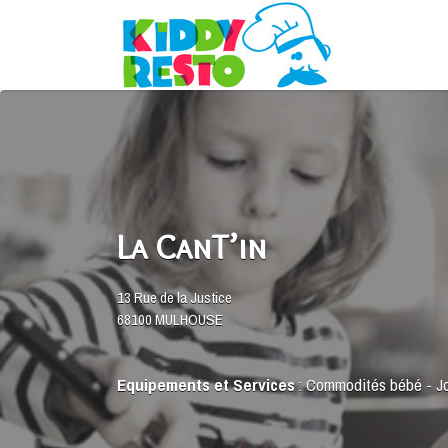
Rechercher:
La CanT’in
13 Rue de la Justice
68100 MULHOUSE
Equipements et Services
:
Commodités bébé
-
J