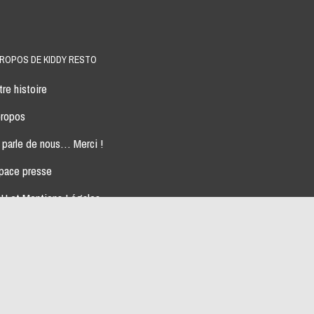
PROPOS DE KIDDY RESTO
re histoire
propos
 parle de nous… Merci !
pace presse
U et Mentions Légales
s partenaires