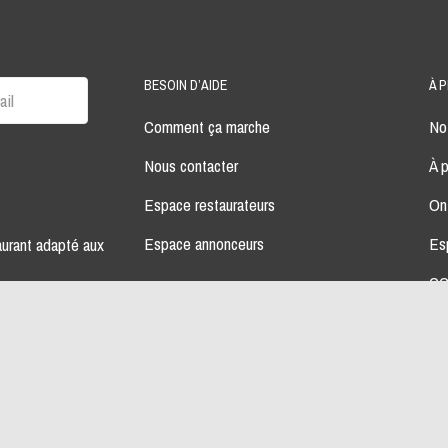
BESOIN D’AIDE
À 
Comment ça marche
Not
Nous contacter
À 
Espace restaurateurs
On
Espace annonceurs
Es
aurant adapté aux
CG
mes par jour.
No