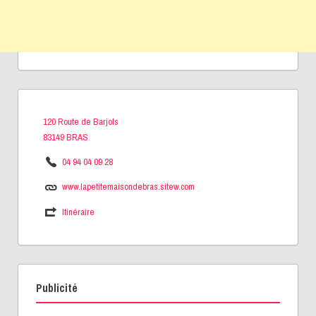
120 Route de Barjols
83149 BRAS
04 94 04 09 28
www.lapetitemaisondebras.sitew.com
Itinéraire
Publicité