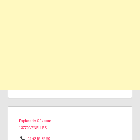
Esplanade Cézanne
13770 VENELLES
04 42 54 85 50