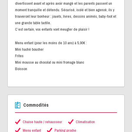
divertissent avant et après avoir mangé et les parents passent un
moment tranquille et détendu. Sécurisé, isolé et bien agencé, ils y
trouveront leur bonheur : jouets, livres, dessins animés, baby-foot et
une grande table tactile.
C’est certain, vos enfants vont meugler de plaisir !
Menu enfant (pour les moins de 10 ans) à 5,90€ :
Mini haché boucher
Frites
Mini mousse au chocolat ou mini fromage blanc
Boisson
Commodités
Chaise haute / rehausseur
Climatisation
Menu enfant
Parking proche