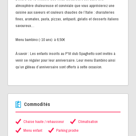
atmosphère chaleureuse et conviviale que vous apprécierez une
cuisine aux saveurs et couleurs chaudes de l’Italie : charcuteries
fines, aromates, pasta, pizzas, antipasti, gelatis et desserts italiens
savoureux…
Menu bambino (-10 ans) à 6,50€
À savoir : Les enfants inscrits au P’tit club Spaghetto sont invités à
venir se régaler pour leur anniversaire. Leur menu Bambino ainsi
qu’un gâteau d’anniversaire sont offerts à cette occasion.
Commodités
Chaise haute / rehausseur
Climatisation
Menu enfant
Parking proche