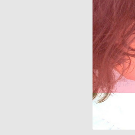
son
allaitement
maternel
(7)