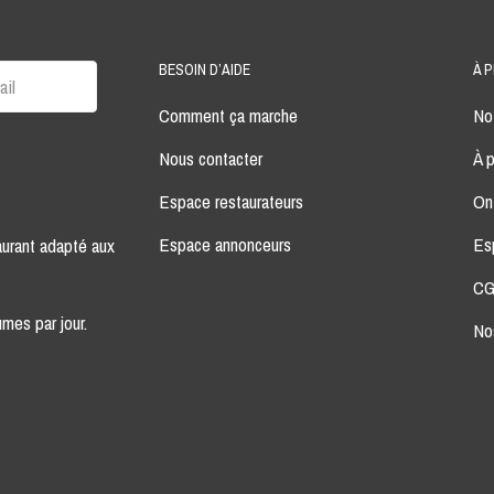
BESOIN D’AIDE
À 
Comment ça marche
Not
Nous contacter
À 
Espace restaurateurs
On
Espace annonceurs
Es
aurant adapté aux
CG
mes par jour.
No