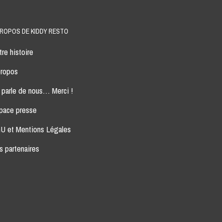
PROPOS DE KIDDY RESTO
re histoire
propos
 parle de nous… Merci !
pace presse
U et Mentions Légales
s partenaires