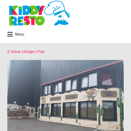
Rechercher:
Menu
Retour à Burger’s Park
kiddyresto-
burgers-
park-
castelculier