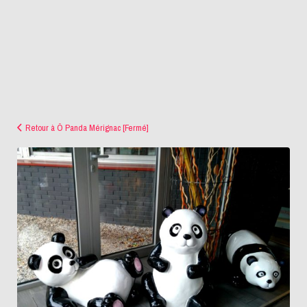
Retour à Ô Panda Mérignac [Fermé]
IMG_20180107_121935