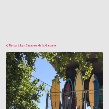
Retour à Les Chantiers de la Garonne
19648009_10159003084465442_230238297_o